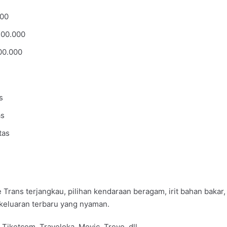
000
100.000
00.000
s
as
tas
 Trans terjangkau, pilihan kendaraan beragam, irit bahan bakar,
 keluaran terbaru yang nyaman.
Tiketcom, Traveloka, Movic, Trevo, dll.