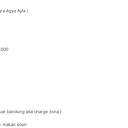
ra Agya Ayla )
.000
luar bandung ada charge zona )
+ makan sopir