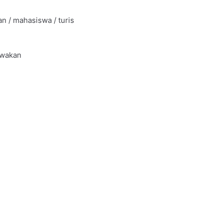
n / mahasiswa / turis
ewakan