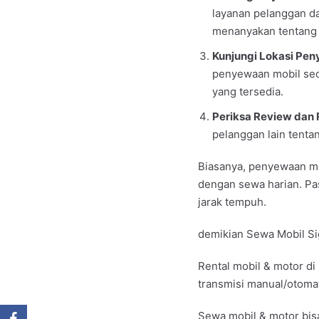
layanan pelanggan da
menanyakan tentang k
Kunjungi Lokasi Pe
penyewaan mobil seca
yang tersedia.
Periksa Review dan 
pelanggan lain tenta
Biasanya, penyewaan mo
dengan sewa harian. Pa
jarak tempuh.
demikian Sewa Mobil S
Rental mobil & motor di
transmisi manual/otomat
Sewa mobil & motor bisa