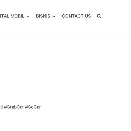
NTAL MOBIL
BISNIS
CONTACT US
rti #GrabCar #GoCar