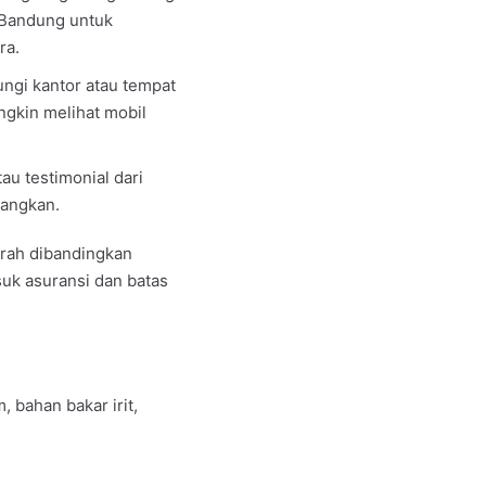
i Bandung untuk
ra.
ungi kantor atau tempat
gkin melihat mobil
au testimonial dari
bangkan.
urah dibandingkan
uk asuransi dan batas
 bahan bakar irit,