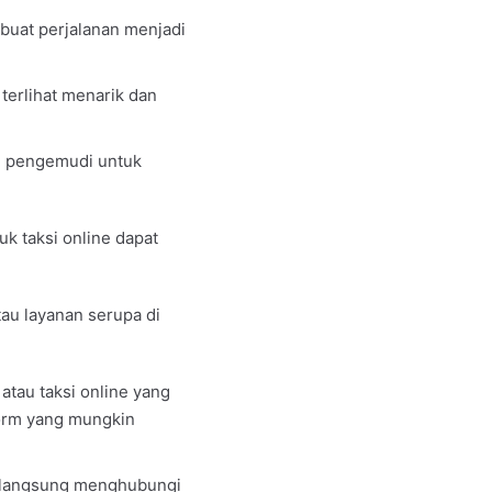
buat perjalanan menjadi
terlihat menarik dan
n pengemudi untuk
 taksi online dapat
au layanan serupa di
atau taksi online yang
form yang mungkin
sa langsung menghubungi